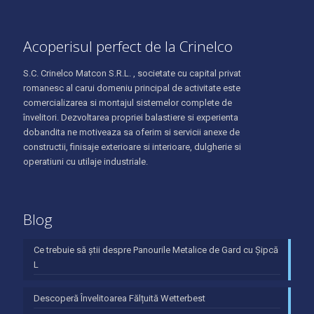
Acoperisul perfect de la Crinelco
S.C. Crinelco Matcon S.R.L. , societate cu capital privat
romanesc al carui domeniu principal de activitate este
comercializarea si montajul sistemelor complete de
învelitori. Dezvoltarea propriei balastiere si experienta
dobandita ne motiveaza sa oferim si servicii anexe de
constructii, finisaje exterioare si interioare, dulgherie si
operatiuni cu utilaje industriale.
Blog
Ce trebuie să știi despre Panourile Metalice de Gard cu Șipcă
L
Descoperă Învelitoarea Fălțuită Wetterbest