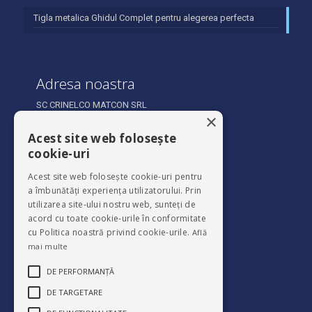
Tigla metalica Ghidul Complet pentru alegerea perfecta
Adresa noastra
SC CRINELCO MATCON SRL
×
Sărata Municipiul 607361 Bacău,
Acest site web folosește
cookie-uri
Acest site web folosește cookie-uri pentru
a îmbunătăți experiența utilizatorului. Prin
utilizarea site-ului nostru web, sunteți de
acord cu toate cookie-urile în conformitate
cu Politica noastră privind cookie-urile.
Află
mai multe
→
Politica de Cookies
DE PERFORMANȚĂ
→
Politica de Confidentialitate
DE TARGETARE