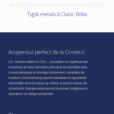
Țiglă metalică Clasic Bilka
Acoperisul perfect de la Crinelco
S.C. Crinelco Matcon S.R.L. , societate cu capital privat
romanesc al carui domeniu principal de activitate este
comercializarea si montajul sistemelor complete de
învelitori. Dezvoltarea propriei balastiere si experienta
dobandita ne motiveaza sa oferim si servicii anexe de
constructii, finisaje exterioare si interioare, dulgherie si
operatiuni cu utilaje industriale.