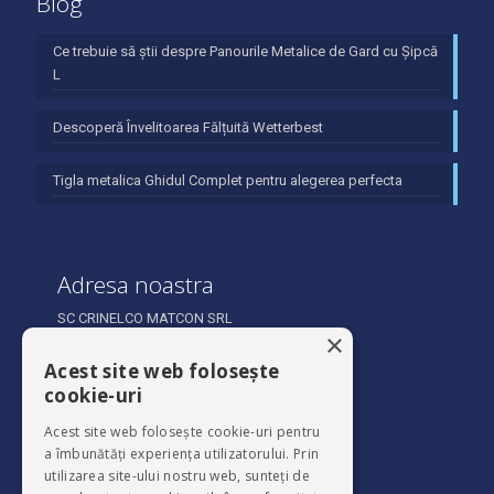
Blog
Ce trebuie să știi despre Panourile Metalice de Gard cu Șipcă
L
Descoperă Învelitoarea Fălțuită Wetterbest
Tigla metalica Ghidul Complet pentru alegerea perfecta
Adresa noastra
SC CRINELCO MATCON SRL
×
Sărata Municipiul 607361 Bacău,
Acest site web folosește
cookie-uri
Acest site web folosește cookie-uri pentru
a îmbunătăți experiența utilizatorului. Prin
utilizarea site-ului nostru web, sunteți de